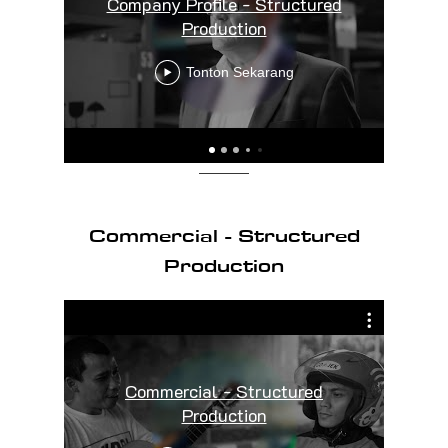
Company Profile - Structured
HS
Production
Tonton Sekarang
Commercial - Structured
Production
Commercial - Structured
Jar
Production