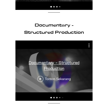
Documentary -
Structured Production
Documentary - Structured
HA
Production
(
Tonton Sekarang